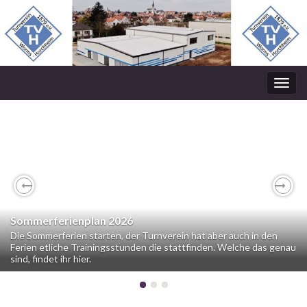
Navi
umsc
Previous
Nex
Sommerferienplan 2026
Die Sommerferien starten, der Turnverein hat aber auch in den
Ferien etliche Trainingsstunden die stattfinden. Welche das genau
sind, findet ihr hier.